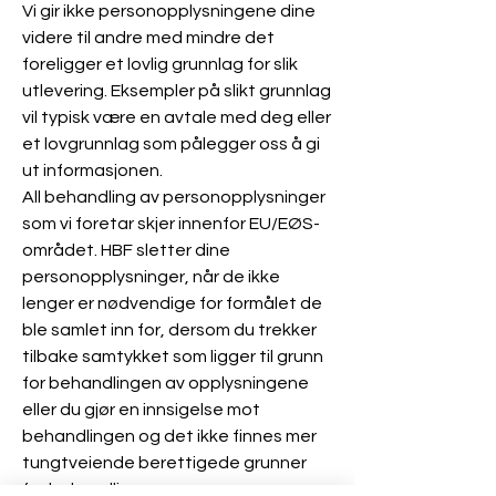
Vi gir ikke personopplysningene dine
videre til andre med mindre det
foreligger et lovlig grunnlag for slik
utlevering. Eksempler på slikt grunnlag
vil typisk være en avtale med deg eller
et lovgrunnlag som pålegger oss å gi
ut informasjonen.
All behandling av personopplysninger
som vi foretar skjer innenfor EU/EØS-
området. HBF sletter dine
personopplysninger, når de ikke
lenger er nødvendige for formålet de
ble samlet inn for, dersom du trekker
tilbake samtykket som ligger til grunn
for behandlingen av opplysningene
eller du gjør en innsigelse mot
behandlingen og det ikke finnes mer
tungtveiende berettigede grunner
for behandlingen.