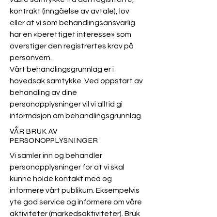
kontrakt (inngåelse av avtale), lov
eller at vi som behandlingsansvarlig
har en «berettiget interesse» som
overstiger den registrertes krav på
personvern.
Vårt behandlingsgrunnlag er i
hovedsak samtykke. Ved oppstart av
behandling av dine
personopplysninger vil vi alltid gi
informasjon om behandlingsgrunnlag.
VÅR BRUK AV
PERSONOPPLYSNINGER
Vi samler inn og behandler
personopplysninger for at vi skal
kunne holde kontakt med og
informere vårt publikum. Eksempelvis
yte god service og informere om våre
aktiviteter (markedsaktiviteter). Bruk