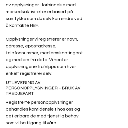
av opplysninger i forbindelse med
markedsaktiviteter er basert på
samtykke som du selv kan endre ved
å kontakte HBF.
Opplysninger vi registrerer er navn,
adresse, epostadresse,
telefonnummer, medlemskontingent
og medlem fra dato. Vi henter
opplysningene fra Vipps som hver
enkelt registrerer selv.
UTLEVERING AV
PERSONOPPLYSNINGER – BRUK AV
TREDJEPART
Registrerte personopplysninger
behandles konfidensielt hos oss og
det er bare de med tjenstlig behov
som vil ha tilgang til våre